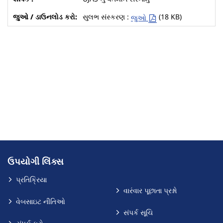
સુલભ સંસ્કરણ :
(18 KB)
જુઓ
ઉપયોગી લિંક્સ
પ્રતિક્રિયા
વારંવાર પૂછાતા પ્રશ્નો
વેબસાઇટ નીતિઓ
સંપર્ક સૂચિ