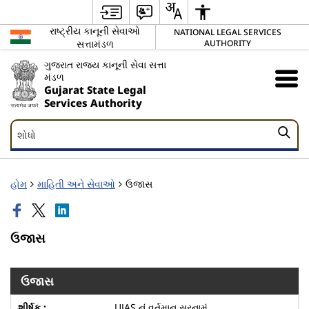
રાષ્ટ્રીય કાનૂની સેવાઓ
NATIONAL LEGAL SERVICES
સત્તામંડળ
AUTHORITY
ગુજરાત રાજ્ય કાનૂની સેવા સત્તા
મંડળ
Gujarat State Legal
Services Authority
શોધો
શોધો
હોમ
માહિતી અને સેવાઓ
ઉજાસ
ઉજાસ
ઉજાસ
UJAS નું વર્તમાન સરનામું