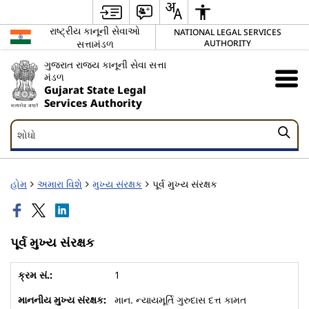
રાષ્ટ્રીય કાનૂની સેવાઓ
NATIONAL LEGAL SERVICES
સત્તામંડળ
AUTHORITY
ગુજરાત રાજ્ય કાનૂની સેવા સત્તા
મંડળ
Gujarat State Legal
Services Authority
શોધો
શોધો
હોમ
અમારા વિશે
મુખ્ય સંરક્ષક
પૂર્વ મુખ્ય સંરક્ષક
પૂર્વ મુખ્ય સંરક્ષક
1
માન. ન્યાયમૂર્તિ ગુરુદાસ દત્ત કામત