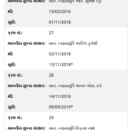
માન. ન્યાયમૂર્તિ આર. સુભાષ રેડ્ડી
13/02/2016
01/11/2018
27
માન. ન્યાયમૂર્તિ અકિલ કુરેશી
02/11/2018
13/11/2018*
28
માન. ન્યાયમૂર્તિ અનંત એસ. દવે
14/11/2018
09/09/2019*
29
માન. ન્યાયમૂર્તિ વિક્રમ નાથ