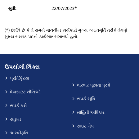
22/07/2023*
(*) દર્શાવે છે કે તે સમયે માનનીય કાર્યકારી મુખ્ય ન્યાયમૂર્તિ તરીકે તેમણે
મુખ્ય સંરક્ષક પદનો કાર્યભાર સંભાળ્યો હતો.
ઉપયોગી લિંક્સ
પ્રતિક્રિયા
વારંવાર પૂછાતા પ્રશ્નો
વેબસાઇટ નીતિઓ
સંપર્ક સૂચિ
સંપર્ક કરો
માહિતી અધિકાર
સહાય
સાઇટ મેપ
અસ્વીકૃતિ