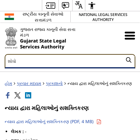
રાષ્ટ્રીય કાનૂની સેવાઓ
NATIONAL LEGAL SERVICES
સત્તામંડળ
AUTHORITY
ગુજરાત રાજ્ય કાનૂની સેવા સત્તા
મંડળ
Gujarat State Legal
Services Authority
શોધો
શોધો
હોમ
પ્રચાર મધ્યમ
પ્રકાશનો
ન્યાય દ્વારા મહિલાઓનું સશક્તિકરણ
ન્યાય દ્વારા મહિલાઓનું સશક્તિકરણ
ન્યાય દ્વારા મહિલાઓનું સશક્તિકરણ (PDF, 4 MB)
લેખક :
-