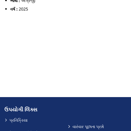
ભાષા :
અંગ્રેજી
વર્ષ :
2025
ઉપયોગી લિંક્સ
પ્રતિક્રિયા
વારંવાર પૂછાતા પ્રશ્નો