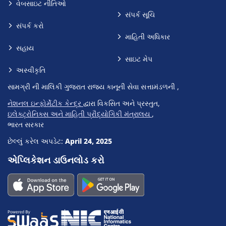
વેબસાઇટ નીતિઓ
સંપર્ક સૂચિ
સંપર્ક કરો
માહિતી અધિકાર
સહાય
સાઇટ મેપ
અસ્વીકૃતિ
સામગ્રી ની માલિકી ગુજરાત રાજ્ય કાનૂની સેવા સત્તામંડળની ,
નેશનલ ઇન્ફોર્મેટીક કેન્દ્ર
દ્વારા વિકસિત અને પ્રસ્તુત,
ઇલેક્ટ્રોનિક્સ અને માહિતી પ્રૌદ્યોગિકી મંત્રાલય
,
ભારત સરકાર
છેલ્લું કરેલ અપડેટ:
April 24, 2025
એપ્લિકેશન ડાઉનલોડ કરો