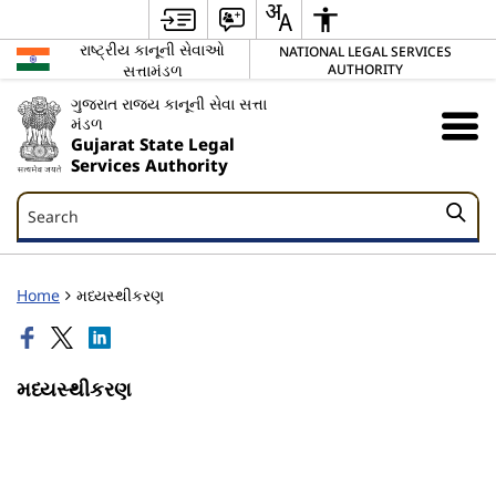
રાષ્ટ્રીય કાનૂની સેવાઓ
NATIONAL LEGAL SERVICES
સત્તામંડળ
AUTHORITY
ગુજરાત રાજ્ય કાનૂની સેવા સત્તા
મંડળ
Gujarat State Legal
Services Authority
Search
Search
Home
મધ્યસ્થીકરણ
મધ્યસ્થીકરણ