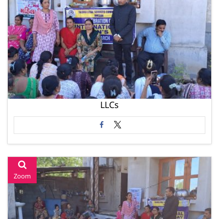
LLCs
Zoom